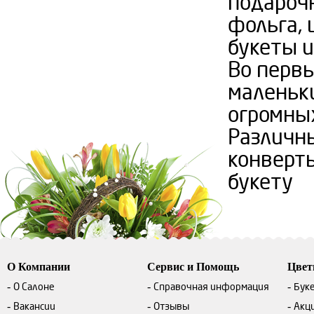
подароч
фольга, 
букеты и
Во первы
маленьки
огромны
Различны
конверты
букету
О Компании
Сервис и Помощь
Цве
О Салоне
Справочная информация
Бук
Вакансии
Отзывы
Акц