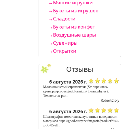
Мягкие игрушки
Букеты из игрушек
Сладости
Букеты из конфет
Воздушные шары
Сувениры
Открытки
Отзывы
6 августа 2026 г.
Молочнокислый стрептококк (Str https://пик-
крым.рф/product/jodoformium/ thermophylus);
Технология раз...
RobertCibly
6 августа 2026 г.
Шелкография имеет шелковую нить в поверхности
материала https://good-stroy.net/magazin/product/disk-
z-36-85-dl...