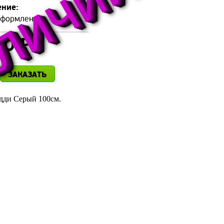
аличии
ние:
оформления
50 ₽
ЗАКАЗАТЬ
дди Серый 100см.