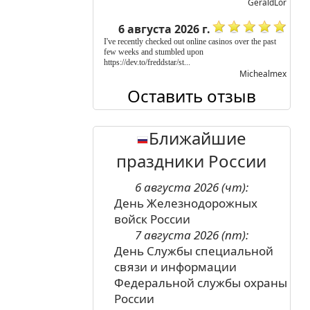
GeraldLor
6 августа 2026 г.
I've recently checked out online casinos over the past
few weeks and stumbled upon
https://dev.to/freddstar/st...
Michealmex
Оставить отзыв
Ближайшие
праздники России
6 августа 2026 (чт):
День Железнодорожных
войск России
7 августа 2026 (пт):
День Службы специальной
связи и информации
Федеральной службы охраны
России