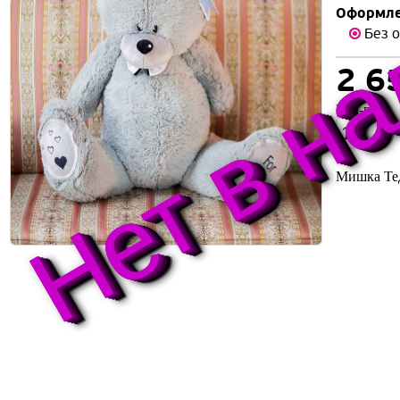
Нет в н
Оформле
Без 
2 6
Кол-во
Мишка Те